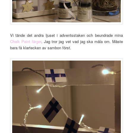
Vi tände det andra ljuset i adventsstaken och beundrade mina
Chalk Paint färger
. Jag tror jag vet vad jag ska måla om. Måste
bara få klartecken av sambon först.