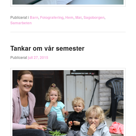
Publicerat i
Barn
,
Fotografering
,
Hem
,
Mat
,
Sagoborgen
,
Samarbeten
Tankar om vår semester
Publicerat
juli 27, 2015