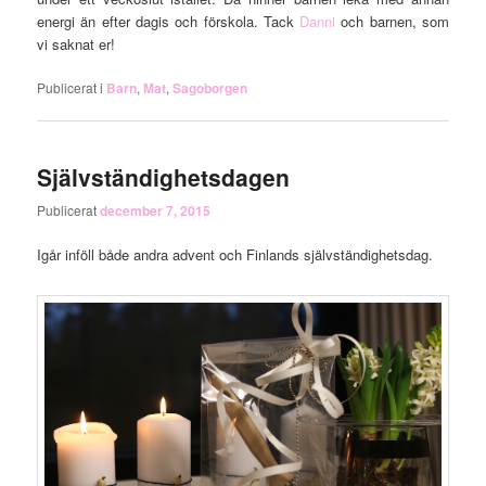
energi än efter dagis och förskola. Tack
Danni
och barnen, som
vi saknat er!
Publicerat i
Barn
,
Mat
,
Sagoborgen
Självständighetsdagen
Publicerat
december 7, 2015
Igår inföll både andra advent och Finlands självständighetsdag.