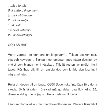
1 påse torrjäst
5 dl vatten, fingervarmt
½ msk strösocker
2 msk rapsolja
1 tsk salt
12-14 dl vetemjöl
2-3 dl havreflingor
GÖR SÅ HÄR
Värm vattnet lite varmare än fingervarmt. Tillsätt socker, salt,
olja och havregryn. Blanda ihop torrjästen med några deciliter av
mjölet och blanda ner i vätskan. Tillsätt resten av mjölet lite i
taget. Rör ihop allt till en smidig deg och knåda den kraftigt i
några minuter.
Rulla ut degen till en längd. OBS! Degen ska inte jäsa före detta
skede. Skär längden i önskad mängd delar. Jag fick kring 25,
räknade aldrig minns jag nu. Rullar delarna till bollar.
Lägg semlorna på en plåt med bakplåtspapper. Placera tillräckligt