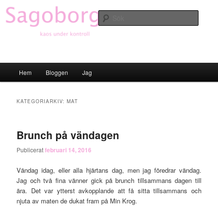
Hoppa
Hoppa
till
till
Sök
primärt
sekundärt
innehåll
innehåll
Sagoborgen
Huvudmeny
Hem
Bloggen
Jag
KATEGORIARKIV:
MAT
Brunch på vändagen
Publicerat
februari 14, 2016
Vändag idag, eller alla hjärtans dag, men jag föredrar vändag.
Jag och två fina vänner gick på brunch tillsammans dagen till
ära. Det var ytterst avkopplande att få sitta tillsammans och
njuta av maten de dukat fram på Min Krog.