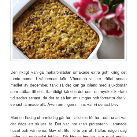
Den riktigt vanliga makaronilådan smakade extra gott kring det
runda bordet i vännernas kök. Vännerna vi inte träffat sedan
medlet av december, tänk så det kan gå ibland med sjukdomar
som stökar till det. Samtidigt kändes det som en mycket kortare
tid sedan senast, då det är så lätt att umgås och fortsätta där vi
senast lämnade allt. Även om ingen minns var vi senast blev.
Men en tisdag eftermiddag går fort, alldeles för fort, och snart var
det dags att skiljas åt. Det var inte utan protester vi lämnade
huset och vännerna. Gav ett litet löfte om att träffas någon dag
under ett veckoslut istället. Då hinner barnen leka med annan