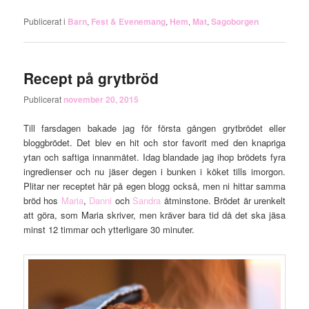
Publicerat i
Barn
,
Fest & Evenemang
,
Hem
,
Mat
,
Sagoborgen
Recept på grytbröd
Publicerat
november 20, 2015
Till farsdagen bakade jag för första gången grytbrödet eller
bloggbrödet. Det blev en hit och stor favorit med den knapriga
ytan och saftiga innanmätet. Idag blandade jag ihop brödets fyra
ingredienser och nu jäser degen i bunken i köket tills imorgon.
Plitar ner receptet här på egen blogg också, men ni hittar samma
bröd hos
Maria
,
Danni
och
Sandra
åtminstone. Brödet är urenkelt
att göra, som Maria skriver, men kräver bara tid då det ska jäsa
minst 12 timmar och ytterligare 30 minuter.