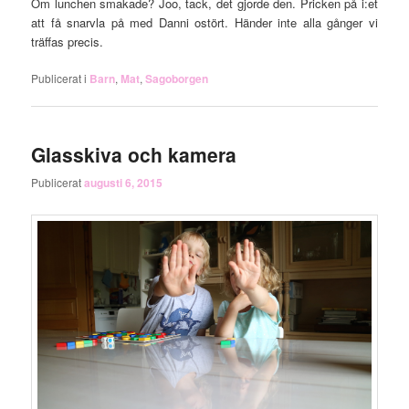
Om lunchen smakade? Joo, tack, det gjorde den. Pricken på i:et
att få snarvla på med Danni ostört. Händer inte alla gånger vi
träffas precis.
Publicerat i
Barn
,
Mat
,
Sagoborgen
Glasskiva och kamera
Publicerat
augusti 6, 2015