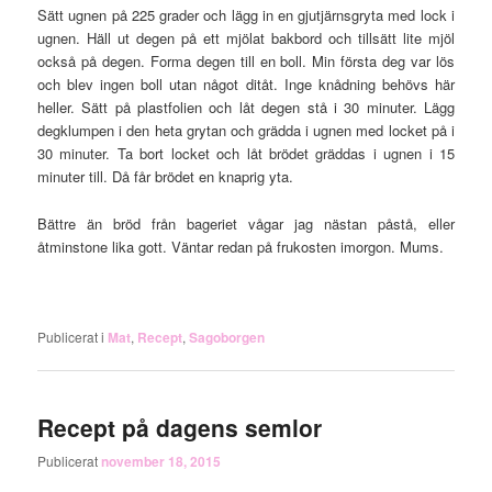
Sätt ugnen på 225 grader och lägg in en gjutjärnsgryta med lock i
ugnen. Häll ut degen på ett mjölat bakbord och tillsätt lite mjöl
också på degen. Forma degen till en boll. Min första deg var lös
och blev ingen boll utan något ditåt. Inge knådning behövs här
heller. Sätt på plastfolien och låt degen stå i 30 minuter. Lägg
degklumpen i den heta grytan och grädda i ugnen med locket på i
30 minuter. Ta bort locket och låt brödet gräddas i ugnen i 15
minuter till. Då får brödet en knaprig yta.
Bättre än bröd från bageriet vågar jag nästan påstå, eller
åtminstone lika gott. Väntar redan på frukosten imorgon. Mums.
Publicerat i
Mat
,
Recept
,
Sagoborgen
Recept på dagens semlor
Publicerat
november 18, 2015