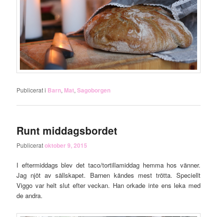
Publicerat i
Barn
,
Mat
,
Sagoborgen
Runt middagsbordet
Publicerat
oktober 9, 2015
I eftermiddags blev det taco/tortillamiddag hemma hos vänner.
Jag njöt av sällskapet. Barnen kändes mest trötta. Speciellt
Viggo var helt slut efter veckan. Han orkade inte ens leka med
de andra.