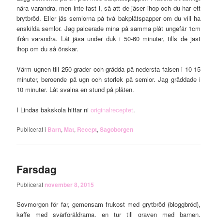
nära varandra, men inte fast i, så att de jäser ihop och du har ett
brytbröd. Eller jäs semlorna på två bakplåtspapper om du vill ha
enskilda semlor. Jag palcerade mina på samma plåt ungefär 1cm
ifrån varandra. Låt jäsa under duk i 50-60 minuter, tills de jäst
ihop om du så önskar.
Värm ugnen till 250 grader och grädda på nedersta falsen i 10-15
minuter, beroende på ugn och storlek på semlor. Jag gräddade i
10 minuter. Låt svalna en stund på plåten.
I Lindas bakskola hittar ni
originalreceptet
.
Publicerat i
Barn
,
Mat
,
Recept
,
Sagoborgen
Farsdag
Publicerat
november 8, 2015
Sovmorgon för far, gemensam frukost med grytbröd (bloggbröd),
kaffe med svärföräldrarna, en tur till graven med barnen,