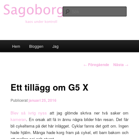
Hoppa
till
Sök
primärt
innehåll
Sagoborgen
Huvudmeny
Hem
Bloggen
Jag
Inläggsnavigering
←
Föregående
Nästa
→
Ett tillägg om G5 X
Publicerat
januari 25, 2016
Blev så ivrig nyss
att jag glömde skriva ner två saker om
kameran
. En orsak att få in ännu några bilder från resan. Det får
bli cykeltema på det här inlägget. Cyklar fanns det gott om. Ingen
hade hjälm. Många hade korg fram på cykel, ett barn bakom och
ett mellan sej och styret.