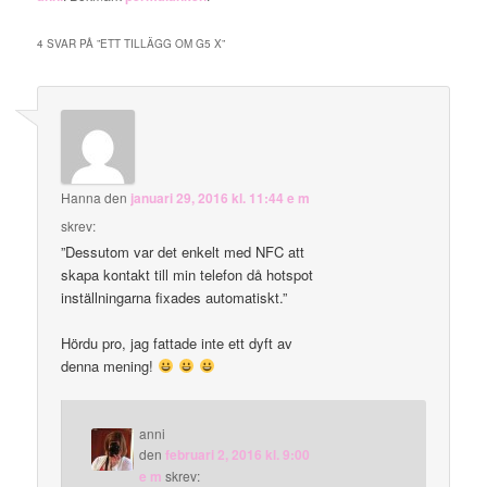
4 SVAR PÅ ”
ETT TILLÄGG OM G5 X
”
Hanna
den
januari 29, 2016 kl. 11:44 e m
skrev:
”Dessutom var det enkelt med NFC att
skapa kontakt till min telefon då hotspot
inställningarna fixades automatiskt.”
Hördu pro, jag fattade inte ett dyft av
denna mening!
anni
den
februari 2, 2016 kl. 9:00
e m
skrev: