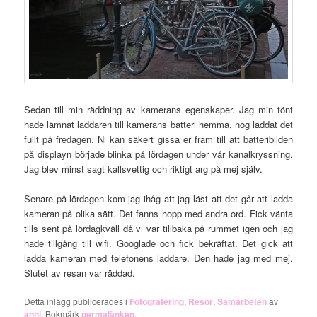
Sedan till min räddning av kamerans egenskaper. Jag min tönt
hade lämnat laddaren till kamerans batteri hemma, nog laddat det
fullt på fredagen. Ni kan säkert gissa er fram till att batteribilden
på displayn började blinka på lördagen under vår kanalkryssning.
Jag blev minst sagt kallsvettig och riktigt arg på mej själv.
Senare på lördagen kom jag ihåg att jag läst att det går att ladda
kameran på olika sätt. Det fanns hopp med andra ord. Fick vänta
tills sent på lördagkväll då vi var tillbaka på rummet igen och jag
hade tillgång till wifi. Googlade och fick bekräftat. Det gick att
ladda kameran med telefonens laddare. Den hade jag med mej.
Slutet av resan var räddad.
Detta inlägg publicerades i
Fotografering
,
Resor
,
Samarbeten
av
anni
. Bokmärk
permalänken
.