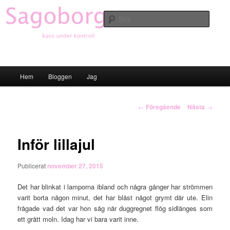
Hoppa
till
Sök
primärt
innehåll
Sagoborgen
Huvudmeny
Hem
Bloggen
Jag
Inläggsnavigering
←
Föregående
Nästa
→
Inför lillajul
Publicerat
november 27, 2015
Det har blinkat i lamporna ibland och några gånger har strömmen
varit borta någon minut, det har blåst något grymt där ute. Elin
frågade vad det var hon såg när duggregnet flög sidlänges som
ett grått moln. Idag har vi bara varit inne.