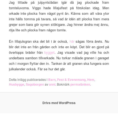
Jag tittade på julpyntslådan igår då jag plockade fram
tomteluvorna. Viggo hade lillajulfest på förskolan idag. Men
orkade inte plocka fram något pynt än. Känns som att våra ytor
inte hålls tomma på tavara, så vad är idén att plocka fram mera
grejer som bara gör synen stökigare. Jag hinner ändra mej ännu,
röja lite och plocka fram någon tomte.
En lillajulsgran ska det bli i år också,
här
sågas förra årets. Nu
blir det inte en från gården och inte en köpt. Det blir en gjord på
överlopps brädor från
bygget
. Jag visade vad jag ville ha och
underbara sambon tillverkade. Nu torkar målade granen i garaget
och i morgon flyttar den in. Tanken är att granen ska fungera som
julkalender också. Får se hur det går.
Detta inlägg publicerades i
Barn
,
Fest & Evenemang
,
Hem
,
Husbygge
,
Sagoborgen
av
anni
. Bokmärk
permalänken
.
Drivs med WordPress