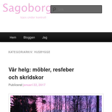
Hoppa
Hoppa
till
till
Sök
primärt
sekundärt
innehåll
innehåll
Sagoborgen
Huvudmeny
Hem
Bloggen
Jag
KATEGORIARKIV:
HUSBYGGE
Vår helg: möbler, resfeber
och skridskor
Publicerat
januari 22, 2017