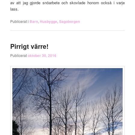
av att jag gjorde snöarbete och skovlade honom också i varje
lass.
Publicerat i
Barn
,
Husbygge
,
Sagoborgen
Pirrigt värre!
Publicerat
oktober 30, 2016