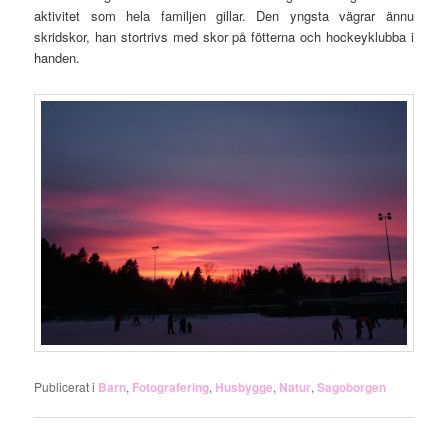
aktivitet som hela familjen gillar. Den yngsta vägrar ännu
skridskor, han stortrivs med skor på fötterna och hockeyklubba i
handen.
Publicerat i
Barn
,
Fotografering
,
Husbygge
,
Natur
,
Sagoborgen