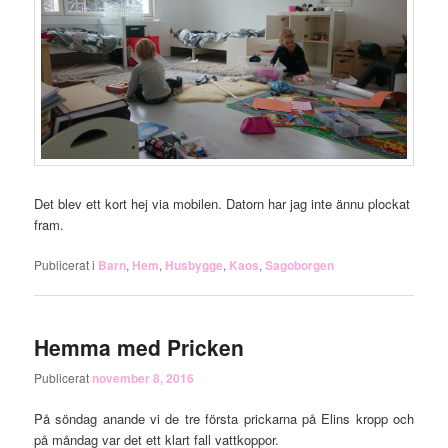
Det blev ett kort hej via mobilen. Datorn har jag inte ännu plockat
fram.
Publicerat i
Barn
,
Hem
,
Husbygge
,
Kaos
,
Sagoborgen
Hemma med Pricken
Publicerat
november 8, 2016
På söndag anande vi de tre första prickarna på Elins kropp och
på måndag var det ett klart fall vattkoppor.