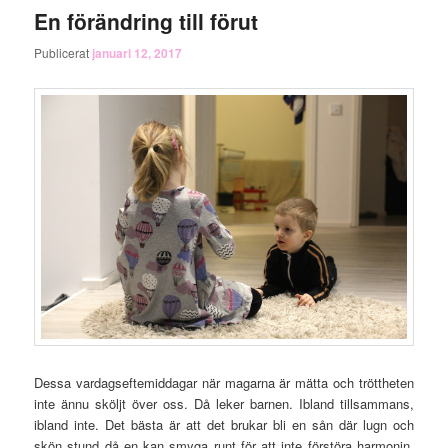
En förändring till förut
Publicerat
januari 12, 2017
Dessa vardagseftemiddagar när magarna är mätta och tröttheten
inte ännu sköljt över oss. Då leker barnen. Ibland tillsammans,
ibland inte. Det bästa är att det brukar bli en sån där lugn och
skön stund då en kan smyga runt för att inte förstöra harmonin.