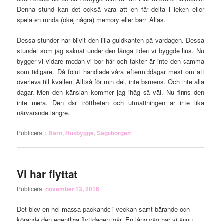
Denna stund kan det också vara att en får delta i leken eller
spela en runda (okej några) memory eller barn Alias.
Dessa stunder har blivit den lilla guldkanten på vardagen. Dessa
stunder som jag saknat under den långa tiden vi byggde hus. Nu
bygger vi vidare medan vi bor här och takten är inte den samma
som tidigare. Då förut handlade våra eftermiddagar mest om att
överleva till kvällen. Alltså för min del, inte barnens. Och inte alla
dagar. Men den känslan kommer jag ihåg så väl. Nu finns den
inte mera. Den där tröttheten och utmattningen är inte lika
närvarande längre.
Publicerat i
Barn
,
Husbygge
,
Sagoborgen
Vi har flyttat
Publicerat
november 13, 2016
Det blev en hel massa packande i veckan samt bärande och
körande den egentliga flyttdagen igår. En lång väg har vi ännu