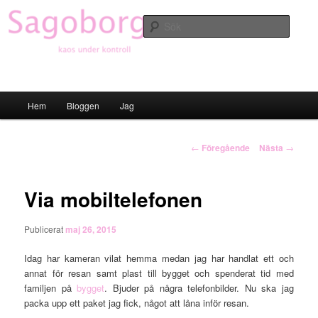
Hoppa
till
Sök
primärt
innehåll
Sagoborgen
Huvudmeny
Hem
Bloggen
Jag
Inläggsnavigering
←
Föregående
Nästa
→
Via mobiltelefonen
Publicerat
maj 26, 2015
Idag har kameran vilat hemma medan jag har handlat ett och
annat för resan samt plast till bygget och spenderat tid med
familjen på
bygget
. Bjuder på några telefonbilder. Nu ska jag
packa upp ett paket jag fick, något att låna inför resan.