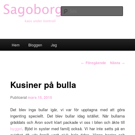
Hoppa
till
Sök
primärt
innehåll
Sagoborgen
Huvudmeny
Hem
Bloggen
Jag
Inläggsnavigering
←
Föregående
Nästa
→
Kusiner på bulla
Publicerat
mars 15, 2015
Det blev inga bullar igår, vi var för upptagna med att göra
ingenting speciellt. Det blev bullar idag istället. När bullarna
gräddats och Aron sovit klart packade vi oss i bilen och åkte till
bygget
. Bjöd in syster med familj också. Vi har inte setts på en
evighet då vår familj varit sjuk hela tiden. Viggo hostar och