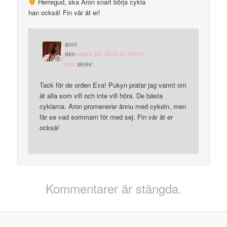
Herregud, ska Aron snart börja cykla
han också! Fin vår åt er!
anni
den
mars 23, 2015 kl. 10:01
e m
skrev:
Tack för de orden Eva! Pukyn pratar jag varmt om
åt alla som vill och inte vill höra. De bästa
cyklarna. Aron promenerar ännu med cykeln, men
får se vad sommarn för med sej. Fin vår åt er
också!
Kommentarer är stängda.