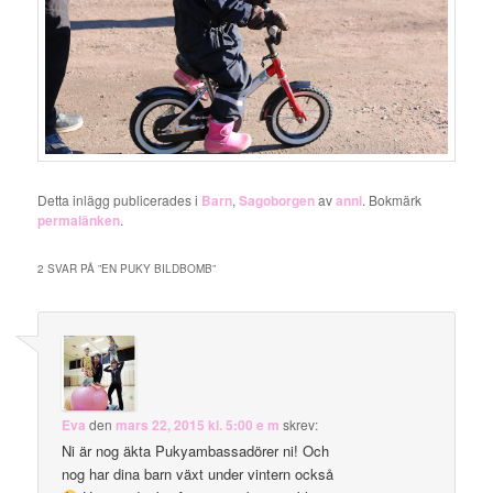
Detta inlägg publicerades i
Barn
,
Sagoborgen
av
anni
. Bokmärk
permalänken
.
2 SVAR PÅ ”
EN PUKY BILDBOMB
”
Eva
den
mars 22, 2015 kl. 5:00 e m
skrev:
Ni är nog äkta Pukyambassadörer ni! Och
nog har dina barn växt under vintern också