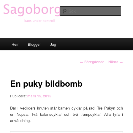
Hoppa
till
Sök
primärt
innehåll
Sagoborgen
Huvudmeny
Hem
Bloggen
Jag
Inläggsnavigering
←
Föregående
Nästa
→
En puky bildbomb
Publicerat
mars 15, 2015
Där i vedliders knuten står barnen cyklar på rad. Tre Pukyn och
en Nopsa. Två balanscyklar och två trampcyklar. Alla fyra i
användning.