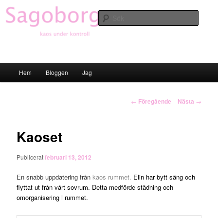
Hoppa
till
Sök
primärt
innehåll
Sagoborgen
Huvudmeny
Hem
Bloggen
Jag
Inläggsnavigering
←
Föregående
Nästa
→
Kaoset
Publicerat
februari 13, 2012
En snabb uppdatering från
kaos rumme
t
.
Elin har bytt säng och
flyttat ut från vårt sovrum. Detta medförde städning och
omorganisering i rummet.