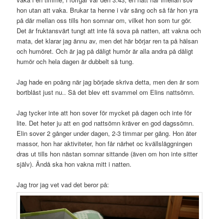
hon utan att vaka. Brukar ta henne i vår säng och så får hon yra
på där mellan oss tills hon somnar om, vilket hon som tur gör.
Det är fruktansvärt tungt att inte få sova på natten, att vakna och
mata, det klarar jag ännu av, men det här börjar ren ta på hälsan
och humöret. Och är jag på dåligt humör är alla andra på dåligt
humör och hela dagen är dubbelt så tung.
Jag hade en poäng när jag började skriva detta, men den är som
bortblåst just nu.. Så det blev ett svammel om Elins nattsömn.
Jag tycker inte att hon sover för mycket på dagen och inte för
lite. Det heter ju att en god nattsömn kräver en god dagssömn.
Elin sover 2 gånger under dagen, 2-3 timmar per gång. Hon äter
massor, hon har aktiviteter, hon får närhet oc kvällsläggningen
dras ut tills hon nästan somnar sittande (även om hon inte sitter
själv). Ändå ska hon vakna mitt i natten.
Jag tror jag vet vad det beror på: