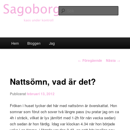
Hoppa
till
Sök
primärt
innehåll
Sagoborgen
Huvudmeny
Hem
Bloggen
Jag
Inläggsnavigering
←
Föregående
Nästa
→
Nattsömn, vad är det?
Publicerat
februari 13, 2012
Fröken i huset tycker det här med nattsömn är överskattat. Hon
somnar som förut och sover två längre pass (nu pratar jag om ca
4h i sträck, vilket är lyx jämfört med 1-2h för nån vecka sedan)
och sedan är hon färdig. Idag var klockan 4.34 när hon började
vaka i en timme, i förrgår var den 3.43, en natt här imellan sov