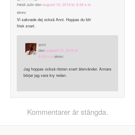
Heidi Julin
den
augusti 18, 2016 kl. 8:56 e m
skrev:
Vi saknade dej också Anni. Hoppas du blir
frisk snart.
anni
den
augusti 18, 2016 kl.
8:58 e m
skrev:
Jag hoppas också rösten snart återvänder. Annars
börjar jag vara kry redan.
Kommentarer är stängda.