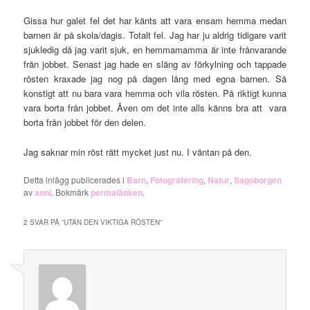
Gissa hur galet fel det har känts att vara ensam hemma medan
barnen är på skola/dagis. Totalt fel. Jag har ju aldrig tidigare varit
sjukledig då jag varit sjuk, en hemmamamma är inte frånvarande
från jobbet. Senast jag hade en släng av förkylning och tappade
rösten kraxade jag nog på dagen lång med egna barnen. Så
konstigt att nu bara vara hemma och vila rösten. På riktigt kunna
vara borta från jobbet. Även om det inte alls känns bra att vara
borta från jobbet för den delen.
Jag saknar min röst rätt mycket just nu. I väntan på den.
Detta inlägg publicerades i
Barn
,
Fotografering
,
Natur
,
Sagoborgen
av
anni
. Bokmärk
permalänken
.
2 SVAR PÅ ”
UTAN DEN VIKTIGA RÖSTEN
”