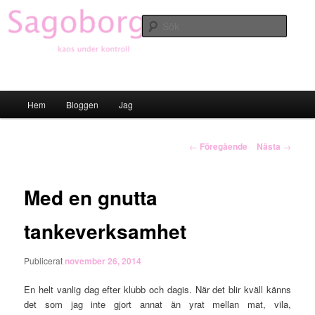
Hoppa
till
Sök
primärt
innehåll
Sagoborgen
Huvudmeny
Hem
Bloggen
Jag
Inläggsnavigering
←
Föregående
Nästa
→
Med en gnutta
tankeverksamhet
Publicerat
november 26, 2014
En helt vanlig dag efter klubb och dagis. När det blir kväll känns
det som jag inte gjort annat än yrat mellan mat, vila,