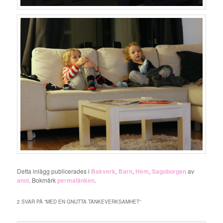
Detta inlägg publicerades i
Bakverk
,
Barn
,
Hem
,
Sagoborgen
av
anni
. Bokmärk
permalänken
.
2 SVAR PÅ ”
MED EN GNUTTA TANKEVERKSAMHET
”