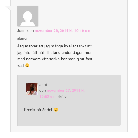
Jenni
den
november 26, 2014 kl. 10:10 e m
skrev:
Jag märker att jag många kvällar tänkt att
jag inte fått nåt till stånd under dagen men
med närmare eftertanke har man gjort fast
vad
anni
den
november 27, 2014 kl.
10:52 e m
skrev:
Precis så är det