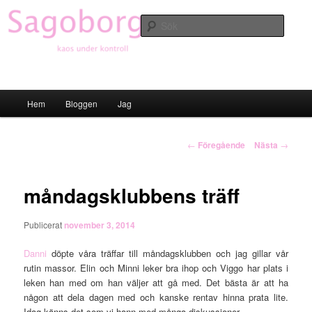
Hoppa
till
Sök
primärt
innehåll
Sagoborgen
Huvudmeny
Hem
Bloggen
Jag
Inläggsnavigering
←
Föregående
Nästa
→
måndagsklubbens träff
Publicerat
november 3, 2014
Danni
döpte våra träffar till måndagsklubben och jag gillar vår
rutin massor. Elin och Minni leker bra ihop och Viggo har plats i
leken han med om han väljer att gå med. Det bästa är att ha
någon att dela dagen med och kanske rentav hinna prata lite.
Idag känns det som vi hann med många diskussioner.