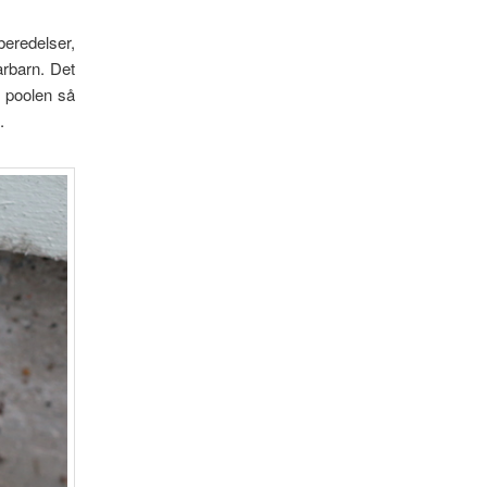
beredelser,
rbarn. Det
s poolen så
.