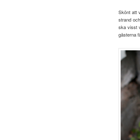
Skönt att 
strand oc
ska visst 
gästerna f