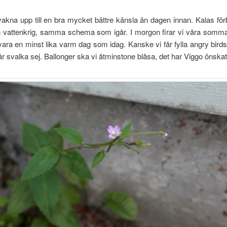
vakna upp till en bra mycket bättre känsla än dagen innan. Kalas för
h vattenkrig, samma schema som igår. I morgon firar vi våra somma
vara en minst lika varm dag som idag. Kanske vi får fylla angry bird
år svalka sej. Ballonger ska vi åtminstone blåsa, det har Viggo önskat