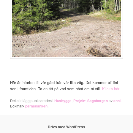
Här är infarten till vår gård från vår lilla väg. Det kommer bli fint
sen i framtiden. Ta en titt på vad som hänt om ni vill.
Klicka här.
Detta inlägg publicerades i
Husbygge
,
Projekt
,
Sagoborgen
av
anni
.
Bokmärk
permalänken
.
Drivs med WordPress