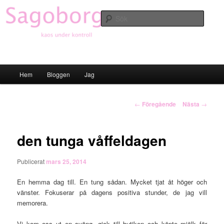
Hoppa
till
Sök
primärt
innehåll
Sagoborgen
Huvudmeny
Hem
Bloggen
Jag
Inläggsnavigering
←
Föregående
Nästa
→
den tunga våffeldagen
Publicerat
mars 25, 2014
En hemma dag till. En tung sådan. Mycket tjat åt höger och
vänster. Fokuserar på dagens positiva stunder, de jag vill
memorera.
Vi kom oss ut en sväng, gick till butiken och köpte mjölk för