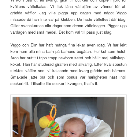
kvällens våffelkalas. Vi fick låna våffeljärn av vänner för att
grädda våfflor. Jag ville pigga upp dagen med något Viggo
missade då han inte var på klubben. De hade våffelfest där idag.
Gillar svenskarnas alla dagar som denna våffeldagen. Piggar upp
vardagen med små medel. Det kom väl till pass just idag.
Viggo och Elin har haft många fina lekar även idag. Vi har lekt
kom hem alla mina barn på barnens begäran. Hur kul som helst.
Aron har suttit i tripp trapp newborn setet och hållit mej sällskap i
köket. Han har studerad giraffen med allvarlig. Efter kvällsbastun
stektes våfflor som vi kalasade med kvarg-grädde och bärmos.
Smakade jätte bra och som bonus var härligheten näst intill
sockerfritt. Tillsatte lite socker i kvargen, that’s it.