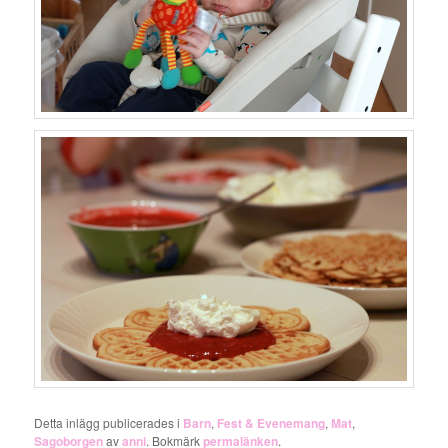
Detta inlägg publicerades i
Barn
,
Fest & Evenemang
,
Mat
,
Sagoborgen
av
anni
. Bokmärk
permalänken
.