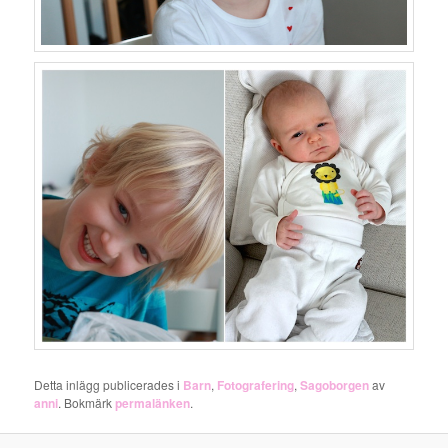
Detta inlägg publicerades i
Barn
,
Fotografering
,
Sagoborgen
av
anni
. Bokmärk
permalänken
.