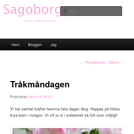
Hoppa
till
Sök
primärt
innehåll
Sagoborgen
Huvudmeny
Hem
Bloggen
Jag
Inläggsnavigering
←
Föregående
Nästa
→
Tråkmåndagen
Publicerat
mars 24, 2014
Vi har samlat krafter hemma hela dagen lång. Hoppas på friska
krya barn i morgon. Vi vill ju ut i solskenet så fort som möjligt!