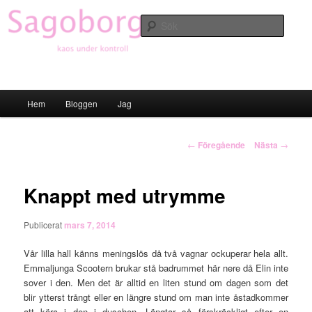
Hoppa
till
Sök
primärt
innehåll
Sagoborgen
Huvudmeny
Hem
Bloggen
Jag
Inläggsnavigering
←
Föregående
Nästa
→
Knappt med utrymme
Publicerat
mars 7, 2014
Vår lilla hall känns meningslös då två vagnar ockuperar hela allt.
Emmaljunga Scootern brukar stå badrummet här nere då Elin inte
sover i den. Men det är alltid en liten stund om dagen som det
blir ytterst trångt eller en längre stund om man inte åstadkommer
att köra i den i duschen. Längtar så förskräckligt efter en