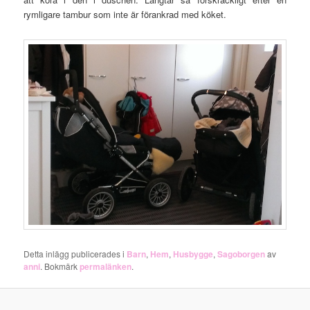
rymligare tambur som inte är förankrad med köket.
Detta inlägg publicerades i
Barn
,
Hem
,
Husbygge
,
Sagoborgen
av
anni
. Bokmärk
permalänken
.