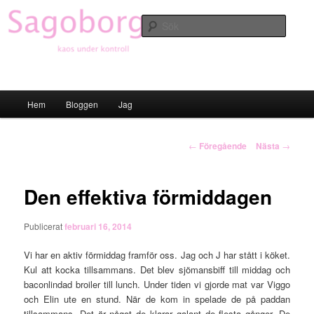
Hoppa
till
Sök
primärt
innehåll
Sagoborgen
Huvudmeny
Hem
Bloggen
Jag
Inläggsnavigering
←
Föregående
Nästa
→
Den effektiva förmiddagen
Publicerat
februari 16, 2014
Vi har en aktiv förmiddag framför oss. Jag och J har stått i köket.
Kul att kocka tillsammans. Det blev sjömansbiff till middag och
baconlindad broiler till lunch. Under tiden vi gjorde mat var Viggo
och Elin ute en stund. När de kom in spelade de på paddan
tillsammans. Det är något de klarar galant de flesta gånger. De