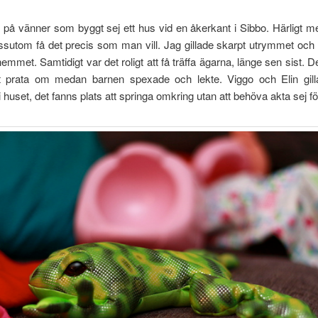
 på vänner som byggt sej ett hus vid en åkerkant i Sibbo. Härligt 
ssutom få det precis som man vill. Jag gillade skarpt utrymmet oc
hemmet. Samtidigt var det roligt att få träffa ägarna, länge sen sist. D
tt prata om medan barnen spexade och lekte. Viggo och Elin gil
 huset, det fanns plats att springa omkring utan att behöva akta sej f