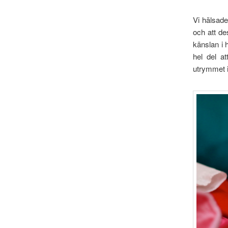
Vi hälsade
och att de
känslan i 
hel del a
utrymmet i