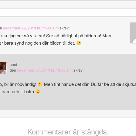
en
december 29, 2013 kl. 11:41 e m
skrev:
t sku jag också villa se! Ser så härligt ut på bilderna! Man
r bara synd nog den där bilden till det.
anni
den
december 30, 2013 kl. 10:06 e m
skrev:
o, bil är nödvändigt
Men fint har de det där. Du får be att de skjuts
j fram och tillbaka
Kommentarer är stängda.