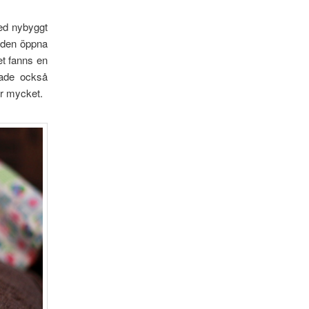
med nybyggt
h den öppna
et fanns en
lade också
ör mycket.