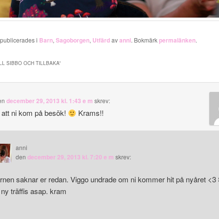
 publicerades i
Barn
,
Sagoborgen
,
Utfärd
av
anni
. Bokmärk
permalänken
.
ILL SIBBO OCH TILLBAKA
”
en
december 29, 2013 kl. 1:43 e m
skrev:
t att ni kom på besök!
Krams!!
anni
den
december 29, 2013 kl. 7:20 e m
skrev:
rnen saknar er redan. Viggo undrade om ni kommer hit på nyåret <3
 ny träffis asap. kram