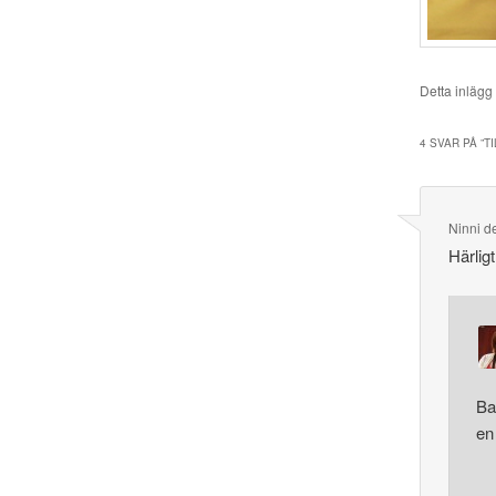
Detta inlägg
4 SVAR PÅ ”
T
Ninni
d
Härlig
Ba
en