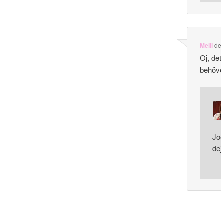
Melli
d
Oj, de
behöve
Jo
de