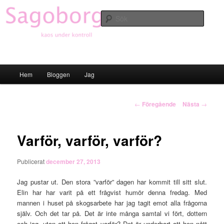
Hoppa
till
Sök
primärt
innehåll
Sagoborgen
Huvudmeny
Hem
Bloggen
Jag
Inläggsnavigering
←
Föregående
Nästa
→
Varför, varför, varför?
Publicerat
december 27, 2013
Jag pustar ut. Den stora ”varför” dagen har kommit till sitt slut.
Elin har har varit på ett frågvist humör denna fredag. Med
mannen i huset på skogsarbete har jag tagit emot alla frågorna
själv. Och det tar på. Det är inte många samtal vi fört, dottern
och jag, utan att hon frågat varför? Det är underbart att hon nått