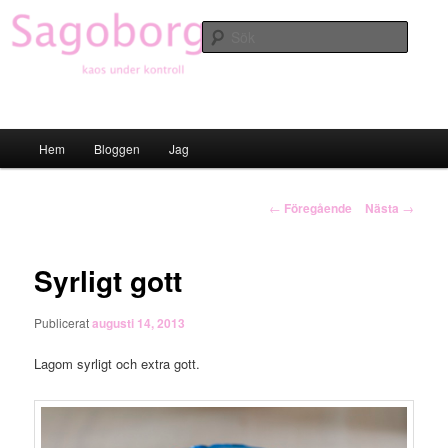
Hoppa
till
Sök
primärt
innehåll
Sagoborgen
Huvudmeny
Hem
Bloggen
Jag
Inläggsnavigering
←
Föregående
Nästa
→
Syrligt gott
Publicerat
augusti 14, 2013
Lagom syrligt och extra gott.