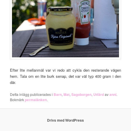
Efter lite mellanmål var vi redo att cykla den resterande vägen
hem. Tala om en lite burk senap, det var väl typ 400 gram i den
där.
Detta inlägg publicerades i
Barn
,
Mat
,
Sagoborgen
,
Utfärd
av
anni
.
Bokmärk
permalänken
.
Drivs med WordPress