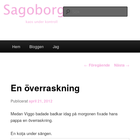
Hoppa
till
Sök
primärt
innehåll
Sagoborgen
Huvudmeny
Hem
Bloggen
Jag
Inläggsnavigering
←
Föregående
Nästa
→
En överraskning
Publicerat
april 21, 2012
Medan Viggo badade badkar idag på morgonen fixade hans
pappa en överraskning.
En koija under sängen.