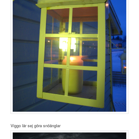
Viggo lär sej göra snöänglar