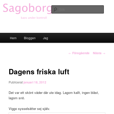
Hoppa
till
Sök
primärt
innehåll
Sagoborgen
Huvudmeny
Hem
Bloggen
Jag
Inläggsnavigering
←
Föregående
Nästa
→
Dagens friska luft
Publicerat
januari 18, 2012
Det var ett skönt väder där ute idag. Lagom kallt, ingen blåst,
lagom snö.
Viggo sysselsätter sej själv.