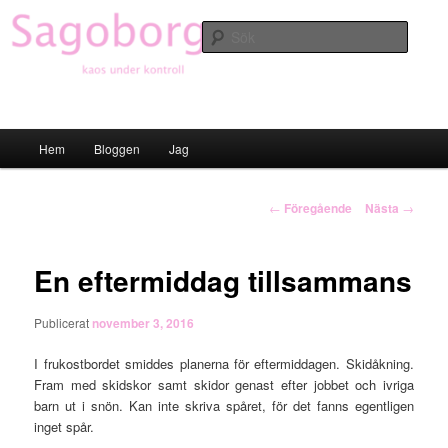
Hoppa
till
Sök
primärt
innehåll
Sagoborgen
Huvudmeny
Hem
Bloggen
Jag
Inläggsnavigering
←
Föregående
Nästa
→
En eftermiddag tillsammans
Publicerat
november 3, 2016
I frukostbordet smiddes planerna för eftermiddagen. Skidåkning.
Fram med skidskor samt skidor genast efter jobbet och ivriga
barn ut i snön. Kan inte skriva spåret, för det fanns egentligen
inget spår.