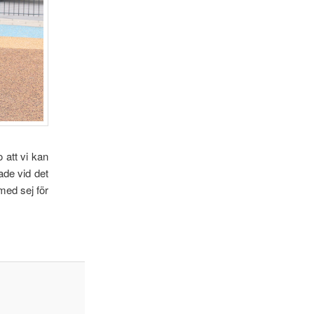
 att vi kan
ade vid det
med sej för