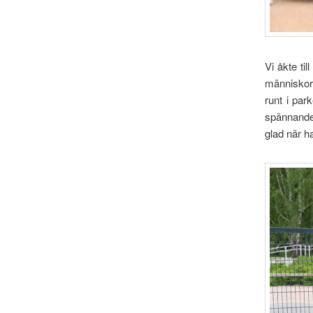
Vi åkte ti
människor,
runt i par
spännande 
glad när h