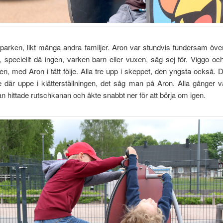
ll parken, likt många andra familjer. Aron var stundvis fundersam ö
 speciellt då ingen, varken barn eller vuxen, såg sej för. Viggo och
ken, med Aron i tätt följe. Alla tre upp i skeppet, den yngsta också. 
där uppe i klätterställningen, det såg man på Aron. Alla gånger v
an hittade rutschkanan och åkte snabbt ner för att börja om igen.