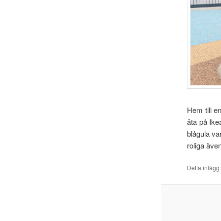
Hem till e
äta på Ike
blågula va
roliga även
Detta inlägg