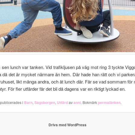
n sen lunch var tanken. Vid trafikljusen på väg mot ring 3 tyckte Viggo
a då det är mycket närmare än hem. Där hade han rätt och vi parker
ruhuset, likt många andra, och åt lunch där. Får se vad sommarn för 
tyr. För fler utfärder får det bli då dagens var en riktigt lyckad en.
 publicerades i
Barn
,
Sagoborgen
,
Utfärd
av
anni
. Bokmärk
permalänken
.
Drivs med WordPress