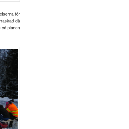
elserna för
erraskad då
e på planen