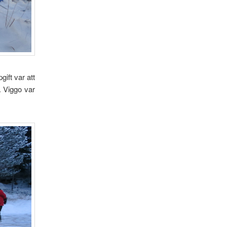
ift var att
. Viggo var