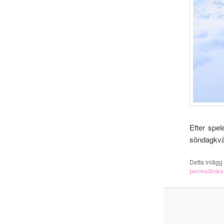
Efter spel
söndagkvä
Detta inlägg
permalänke