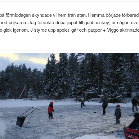
 på förmiddagen skyndade vi hem från stan. Hemma började förbered
med pojkarna. Jag försökte döpa jippot till gubbhockey, är någon öv
e gick igenom. J styrde upp spelet igår och pappor + Viggo skrinnad