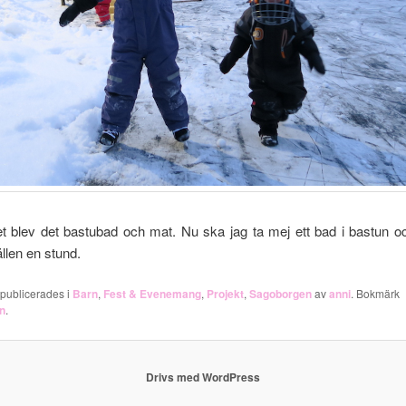
et blev det bastubad och mat. Nu ska jag ta mej ett bad i bastun o
llen en stund.
 publicerades i
Barn
,
Fest & Evenemang
,
Projekt
,
Sagoborgen
av
anni
. Bokmärk
n
.
Drivs med WordPress