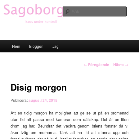
Hoppa
till
Sök
primärt
innehåll
Sagoborgen
Huvudmeny
Hem
Bloggen
Jag
Inläggsnavigering
←
Föregående
Nästa
→
Disig morgon
Publicerat
augusti 24, 2015
Att en tidig morgon ha möjlighet att ge se ut på en promenad
utan tid att passa med kameran som sällskap. Det är en liten
dröm jag har. Beundrar det vackra genom bilens fönster då vi
åker iväg om mornarna. Tänk att ha tid att stanna upp och
försöka fånga det på bild. Istället försöker jag samla det vackra