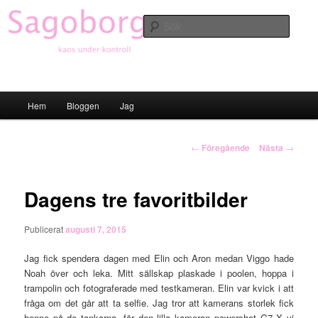
Hoppa
till
Sök
primärt
innehåll
Sagoborgen
Huvudmeny
Hem
Bloggen
Jag
Inläggsnavigering
←
Föregående
Nästa
→
Dagens tre favoritbilder
Publicerat
augusti 7, 2015
Jag fick spendera dagen med Elin och Aron medan Viggo hade
Noah över och leka. Mitt sällskap plaskade i poolen, hoppa i
trampolin och fotograferade med testkameran. Elin var kvick i att
fråga om det går att ta selfie. Jag tror att kamerans storlek fick
henne på de tankarna, för den lilla kameran powershot G7 X vi