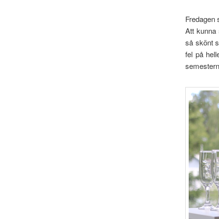
Fredagen 
Att kunna 
så skönt s
fel på hel
semestern.