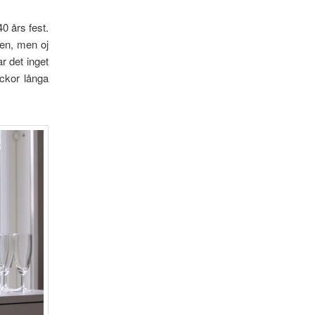
 års fest.
nen, men oj
r det inget
eckor långa