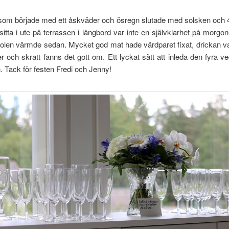
som började med ett åskväder och ösregn slutade med solsken och 40
sitta i ute på terrassen i långbord var inte en självklarhet på morgo
olen värmde sedan. Mycket god mat hade värdparet fixat, drickan va
ler och skratt fanns det gott om. Ett lyckat sätt att inleda den fyra v
 Tack för festen Fredi och Jenny!