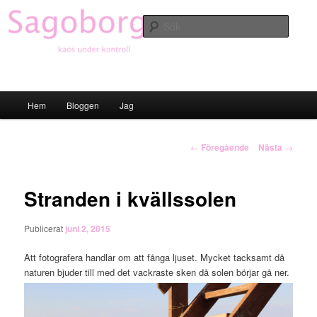
Hoppa
till
Sök
primärt
innehåll
Sagoborgen
Huvudmeny
Hem
Bloggen
Jag
Inläggsnavigering
←
Föregående
Nästa
→
Stranden i kvällssolen
Publicerat
juni 2, 2015
Att fotografera handlar om att fånga ljuset. Mycket tacksamt då
naturen bjuder till med det vackraste sken då solen börjar gå ner.