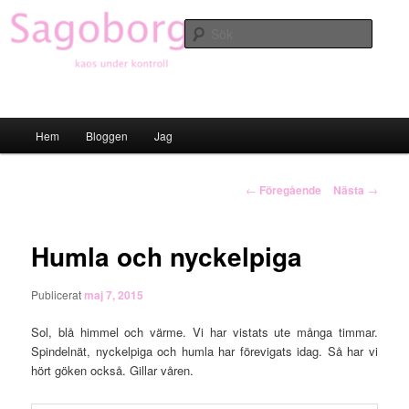
Hoppa
till
Sök
primärt
innehåll
Sagoborgen
Huvudmeny
Hem
Bloggen
Jag
Inläggsnavigering
←
Föregående
Nästa
→
Humla och nyckelpiga
Publicerat
maj 7, 2015
Sol, blå himmel och värme. Vi har vistats ute många timmar.
Spindelnät, nyckelpiga och humla har förevigats idag. Så har vi
hört göken också. Gillar våren.