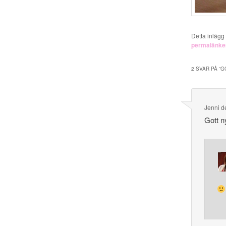
Detta inlägg
permalänke
2 SVAR PÅ ”
G
Jenni
d
Gott ny