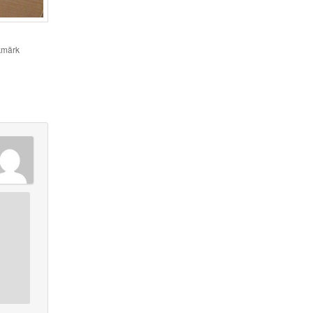
kmärk