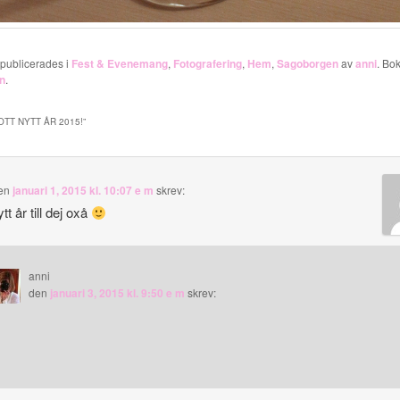
 publicerades i
Fest & Evenemang
,
Fotografering
,
Hem
,
Sagoborgen
av
anni
. Bo
n
.
OTT NYTT ÅR 2015!
”
en
januari 1, 2015 kl. 10:07 e m
skrev:
tt år till dej oxå
anni
den
januari 3, 2015 kl. 9:50 e m
skrev: