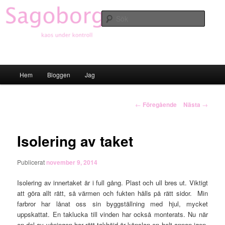
Hoppa
till
Sök
primärt
innehåll
Sagoborgen
Huvudmeny
Hem
Bloggen
Jag
Inläggsnavigering
←
Föregående
Nästa
→
Isolering av taket
Publicerat
november 9, 2014
Isolering av innertaket är i full gång. Plast och ull bres ut. Viktigt
att göra allt rätt, så värmen och fukten hålls på rätt sidor. Min
farbror har lånat oss sin byggställning med hjul, mycket
uppskattat. En taklucka till vinden har också monterats. Nu när
en del av våningen har rätt takhöjd är känslan en helt annan igen,