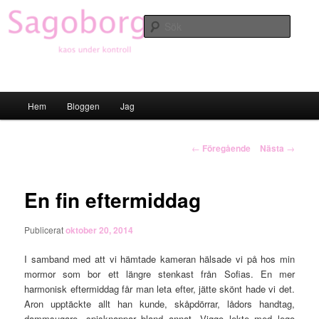
Hoppa
till
Sök
primärt
innehåll
Sagoborgen
Huvudmeny
Hem
Bloggen
Jag
Inläggsnavigering
←
Föregående
Nästa
→
En fin eftermiddag
Publicerat
oktober 20, 2014
I samband med att vi hämtade kameran hälsade vi på hos min
mormor som bor ett längre stenkast från Sofias. En mer
harmonisk eftermiddag får man leta efter, jätte skönt hade vi det.
Aron upptäckte allt han kunde, skåpdörrar, lådors handtag,
dammsugare, spisknappar bland annat. Viggo lekte med lego