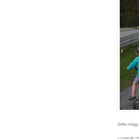
Detta inlägg
4 SVAR PÅ ”
D