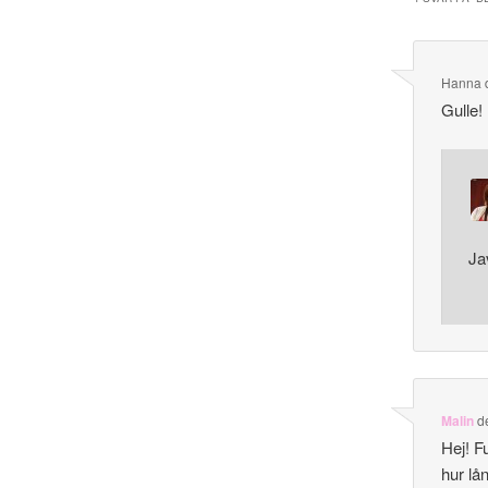
Hanna
Gull
Ja
Malin
d
Hej! F
hur lån