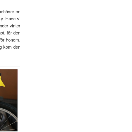
 behöver en
ky. Hade vi
nder vinter
ot, för den
 för honom.
ag kom den