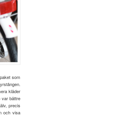
t paket som
tyrstången.
mera kläder
 var bättre
älv, precis
en och visa