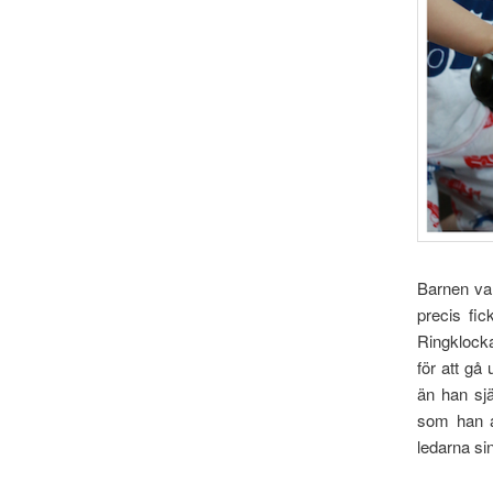
Barnen var
precis fic
Ringklocka
för att gå
än han sjä
som han al
ledarna si