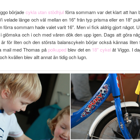
Viggo började
cykla utan stödhjul
förra sommarn var det klart att han
Vi velade länge och väl mellan en 16″ från typ prisma eller en 18″ pu
n förra sommarn hade valet varit 16″. Men vi fick aldrig gjort något. U
n i glömska och i och med våren dök den upp igen. Dags att göra någ
ln är för liten och den största balanscykeln börjar också kännas liten
ra mail med Thomas på
polkuped
blev det en
18″ cykel
åt Viggo. I d
ch kvällen blev allt annat än tidig och lugn.