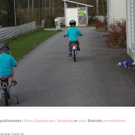
 publicerades i
Barn
,
Sagoborgen
,
Shopping
av
anni
. Bokmärk
permalänken
.
EN NYA CYKELN
”