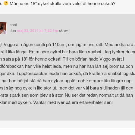
e.
Månne en 18″ cykel skulle vara valet åt henne också?
anni
den
maj 23, 2014 kl. 7:53 f m
skrev:
j! Viggo är någon centti på 110cm, om jag minns rätt. Med andra ord 
 rätt lika långa. En mindre cykel blir bara liten snabbt. Jag tycker du b
n satsa på 18″ för henne också! Till en början hade Viggo svårt i
dförsbackar, han ville helst leda, men nu har han lärt sej bromsa och
gar åka. I uppförsbackar ledde han också, då krafterna snabbt tog slu
 har han börjat stå då han cyklar uppför och kommer lite längre upp.
rst såg nog cykeln lite stor ut, men det var väl bara skillnaden till den
örsta sparkisen som blev så stor. Nu ser det redan normalt ut då han
klar med cykeln. Väntar med iver på era erfarenheter sen!