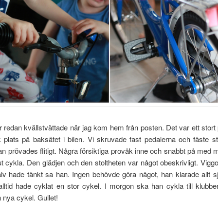
 redan kvällstvättade när jag kom hem från posten. Det var ett stor
k plats på baksätet i bilen. Vi skruvade fast pedalerna och fäste s
n prövades flitigt. Några försiktiga provåk inne och snabbt på med 
 ut cykla. Den glädjen och den stoltheten var något obeskrivligt. Viggo
lv hade tänkt sa han. Ingen behövde göra något, han klarade allt sj
ltid hade cyklat en stor cykel. I morgon ska han cykla till klubb
n nya cykel. Gullet!