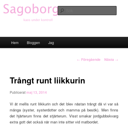
Hoppa
till
Sök
primärt
innehåll
Sagoborgen
Huvudmeny
Hem
Bloggen
Jag
Inläggsnavigering
←
Föregående
Nästa
→
Trångt runt liikkurin
Publicerat
maj 13, 2014
Vi åt mellis runt liikkurin och det blev nästan trångt då vi var så
många (syster, systerdotter och mamma på besök). Men finns
det hjärterum finns det stjärterum. Visst smakar jordgubbskvarg
extra gott det också när man inte sitter vid matbordet.