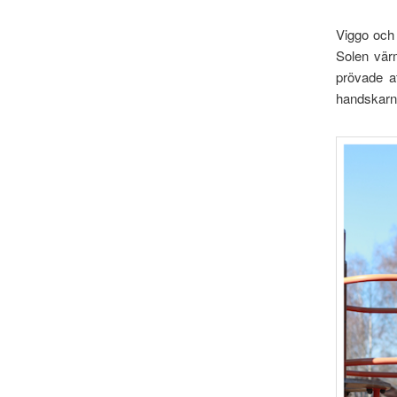
Viggo och E
Solen värm
prövade a
handskarna