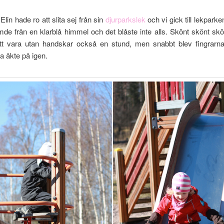
lin hade ro att slita sej från sin
djurparkslek
och vi gick till lekparke
de från en klarblå himmel och det blåste inte alls. Skönt skönt sk
tt vara utan handskar också en stund, men snabbt blev fingrarna
 åkte på igen.