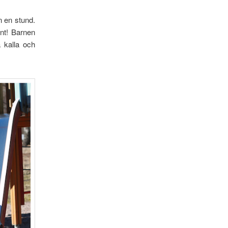
n en stund.
önt! Barnen
 kalla och