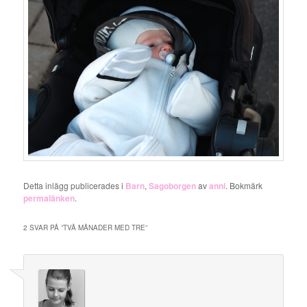
Detta inlägg publicerades i
Barn
,
Sagoborgen
av
anni
. Bokmärk
permalänken
.
2 SVAR PÅ ”
TVÅ MÅNADER MED TRE
”