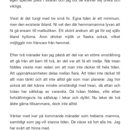
viktiga.
Visst är det tungt med tre små liv. Egna tiden är ett minimum,
men den existerar ibland. Ni vet den där hemmamamma lyxen att
få gå ensam till matbutiken. Ett skönt andrum att gå för sej själv
bland hyllorna. Aron dricker mjölk ur flaska också, vilket
möjliggör min frånvaro från hemmet.
Efter två månader kan jag påstå att det var en större omställning
att gå från ett barn till två, än det var att få ett tredje. När trean
föddes visste man redan om att man inte räcker till hela tiden.
Att uppmärksamheten delas mellan flera. Att tiden inte räcket till
allt man tänkt och att inte alltid går som man planerar. Jag tror
också att det känns mindre omständigt med trean, då ettan och
tvåan har sällskap av varandra. Då tvåan föddes, ville ettan
fortsättningsvis ha sällskap i lekar och dylikt. Nu leker de två
äldre gärna tillsammans, dock inte alltid.
Väntar med iver på kommande månader som trebarns mamma,
samtidigt som jag vill stanna tiden. De växer så fort alla tre. Jag
har svårt att hinna med.