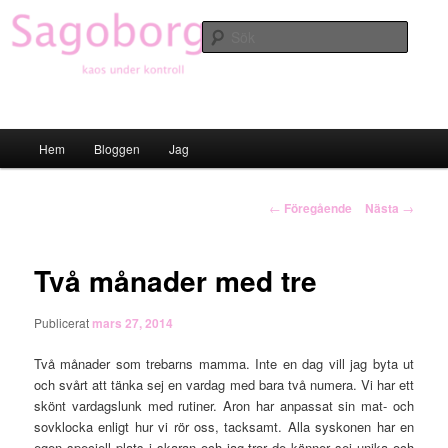
Hoppa
till
Sök
primärt
innehåll
Sagoborgen
Huvudmeny
Hem
Bloggen
Jag
Inläggsnavigering
←
Föregående
Nästa
→
Två månader med tre
Publicerat
mars 27, 2014
Två månader som trebarns mamma. Inte en dag vill jag byta ut
och svårt att tänka sej en vardag med bara två numera. Vi har ett
skönt vardagslunk med rutiner. Aron har anpassat sin mat- och
sovklocka enligt hur vi rör oss, tacksamt. Alla syskonen har en
egen speciell plats i skaran och jag tror de känner sej unika och