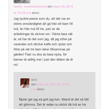
maria - muminmamman
den
mars 28, 2014
kl. 10:16 e m
skrev:
Jag tyckte precis som du, att det var en
större omständighet att gå från ett barn till
två, än från två till tre, just av de
anledningar du skriver om. Vänta bara nåt
år, så har du det som jag, då jag sitter på
verandan och dricker kaffe och njuter och
tittar på när tre barn leker tillsammas på
gården! Fast nu ska du bara njuta, för
barnen är aldrig mer i just den åldern de är
nu!
anni
den
mars 29, 2014 kl. 10:05
e m
skrev:
Njuter gör jag så gott jag kan. Ibland är det så lätt
att glömma. Det är redan nu skönt då två av tre