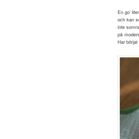
En go’ lit
och kan so
inte somna
på modersm
Har börjat