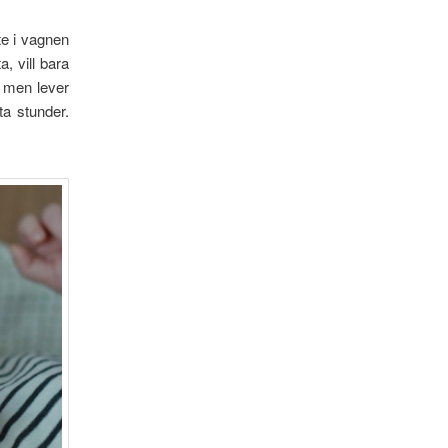
te i vagnen
, vill bara
, men lever
ta stunder.