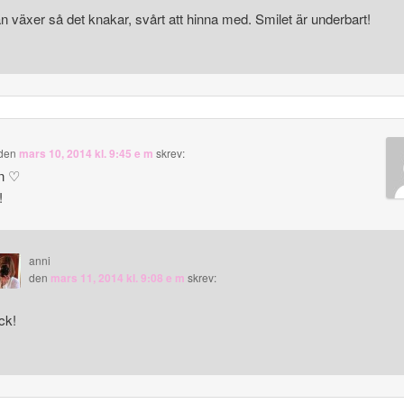
n växer så det knakar, svårt att hinna med. Smilet är underbart!
den
mars 10, 2014 kl. 9:45 e m
skrev:
n ♡
!
anni
den
mars 11, 2014 kl. 9:08 e m
skrev:
ck!