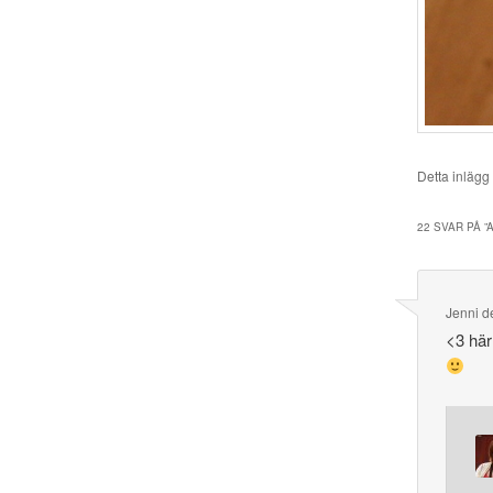
Detta inlägg
22 SVAR PÅ ”
Jenni
d
<3 härl