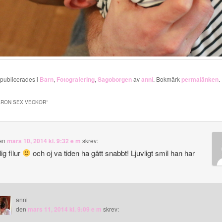
 publicerades i
Barn
,
Fotografering
,
Sagoborgen
av
anni
. Bokmärk
permalänken
.
ARON SEX VECKOR
”
en
mars 10, 2014 kl. 9:32 e m
skrev:
ig filur
och oj va tiden ha gått snabbt! Ljuvligt smil han har
anni
den
mars 11, 2014 kl. 9:09 e m
skrev: