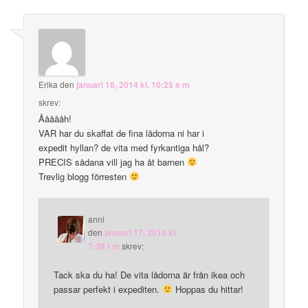
Erika
den
januari 16, 2014 kl. 10:25 e m
skrev:
Åååååh!
VAR har du skaffat de fina lådorna ni har i
expedit hyllan? de vita med fyrkantiga hål?
PRECIS sådana vill jag ha åt barnen
Trevlig blogg förresten
anni
den
januari 17, 2014 kl.
7:39 f m
skrev:
Tack ska du ha! De vita lådorna är från ikea och
passar perfekt i expediten.
Hoppas du hittar!