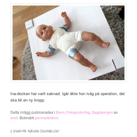
Ina-dockan har varit saknad. Igår åkte hon iväg på operation, det
ska bli en ny kropp.
Detta inlägg publicerades i
Barn
,
Fotografering
,
Sagoborgen
av
anni
. Bokmärk
permalänken
.
2 SVAR PÅ ”
NÅGRA ÖGONBLICK
”