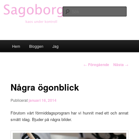
Hoppa
till
Sök
primärt
innehåll
Sagoborgen
Huvudmeny
Hem
Bloggen
Jag
Inläggsnavigering
←
Föregående
Nästa
→
Några ögonblick
Publicerat
januari 16, 2014
Förutom vårt förmiddagsprogram har vi hunnit med ett och annat
smått idag. Bjuder på några bilder.