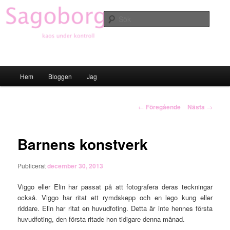
Hoppa
till
Sök
primärt
innehåll
Sagoborgen
Huvudmeny
Hem
Bloggen
Jag
Inläggsnavigering
←
Föregående
Nästa
→
Barnens konstverk
Publicerat
december 30, 2013
Viggo eller Elin har passat på att fotografera deras teckningar
också. Viggo har ritat ett rymdskepp och en lego kung eller
riddare. Elin har ritat en huvudfoting. Detta är inte hennes första
huvudfoting, den första ritade hon tidigare denna månad.