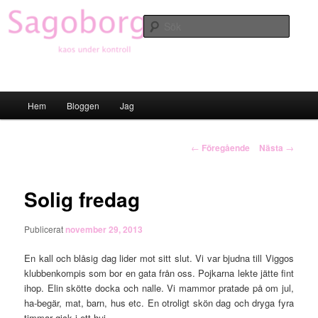
Hoppa
till
Sök
primärt
innehåll
Sagoborgen
Huvudmeny
Hem
Bloggen
Jag
Inläggsnavigering
←
Föregående
Nästa
→
Solig fredag
Publicerat
november 29, 2013
En kall och blåsig dag lider mot sitt slut. Vi var bjudna till Viggos
klubbenkompis som bor en gata från oss. Pojkarna lekte jätte fint
ihop. Elin skötte docka och nalle. Vi mammor pratade på om jul,
ha-begär, mat, barn, hus etc. En otroligt skön dag och dryga fyra
timmar gick i ett huj.