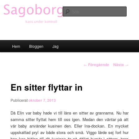
Hoppa
till
Sök
primärt
innehåll
Sagoborgen
Huvudmeny
Hem
Bloggen
Jag
Inläggsnavigering
←
Föregående
Nästa
→
En sitter flyttar in
Publicerat
oktober 7, 2013
Då Elin var baby hade vi till låns en sitter av grannarna. Nu har
samma sitter flyttat hem till oss igen. Medan den väntar på att
vår baby använder kusinen den. Eller Ina-dockan. En mycket
uppskattad pryl av både stora och små. Viggo lärde sej fort hur
han kan hjälpa till då kusinen är på dåligt humör i sittern, bara