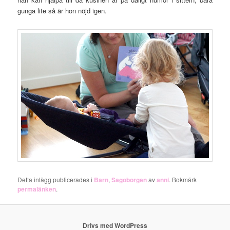
gunga lite så är hon nöjd igen.
Detta inlägg publicerades i
Barn
,
Sagoborgen
av
anni
. Bokmärk
permalänken
.
Drivs med WordPress