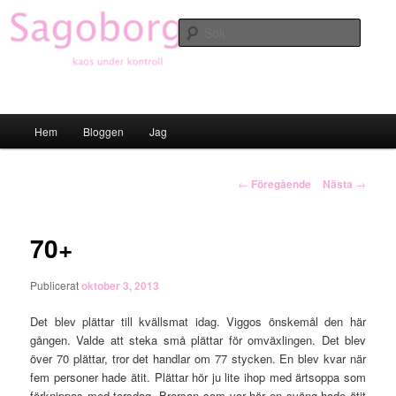
Hoppa
till
Sök
primärt
innehåll
Sagoborgen
Huvudmeny
Hem
Bloggen
Jag
Inläggsnavigering
←
Föregående
Nästa
→
70+
Publicerat
oktober 3, 2013
Det blev plättar till kvällsmat idag. Viggos önskemål den här
gången. Valde att steka små plättar för omväxlingen. Det blev
över 70 plättar, tror det handlar om 77 stycken. En blev kvar när
fem personer hade ätit. Plättar hör ju lite ihop med ärtsoppa som
förknippas med torsdag. Brorsan som var här en sväng hade ätit