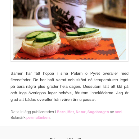
Barnen har fått hoppa i sina Polarn o Pyret overaller med
fleecefoder. De har haft varmt och skönt då temperaturen legat
på bara några plus grader hela dagen. Dessutom lätt att klä på
och inga överlopps lager behövs, förutom innekläderna. Jag är
glad att bådas overaller från våren ännu passar.
Detta inlägg publicerades i
Barn
,
Mat
,
Natur
,
Sagoborgen
av
anni
.
Bokmärk
permalänken
.