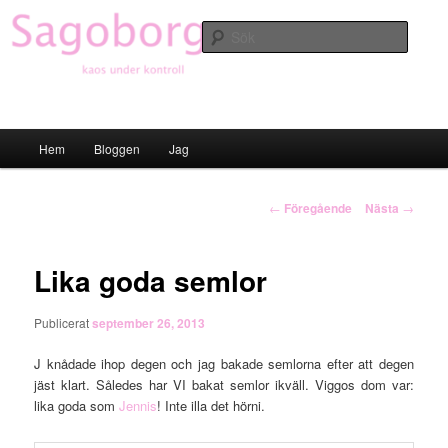
Hoppa
till
Sök
primärt
innehåll
Sagoborgen
Huvudmeny
Hem
Bloggen
Jag
Inläggsnavigering
←
Föregående
Nästa
→
Lika goda semlor
Publicerat
september 26, 2013
J knådade ihop degen och jag bakade semlorna efter att degen
jäst klart. Således har VI bakat semlor ikväll. Viggos dom var:
lika goda som
Jennis
! Inte illa det hörni.