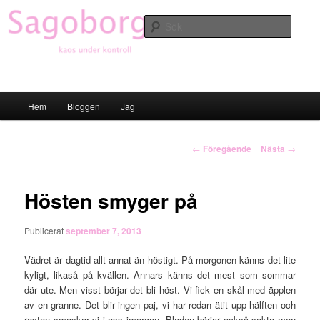
Hoppa
till
Sök
primärt
innehåll
Sagoborgen
Huvudmeny
Hem
Bloggen
Jag
Inläggsnavigering
←
Föregående
Nästa
→
Hösten smyger på
Publicerat
september 7, 2013
Vädret är dagtid allt annat än höstigt. På morgonen känns det lite
kyligt, likaså på kvällen. Annars känns det mest som sommar
där ute. Men visst börjar det bli höst. Vi fick en skål med äpplen
av en granne. Det blir ingen paj, vi har redan ätit upp hälften och
resten smaskar vi i oss imorgon. Bladen börjar också sakta men