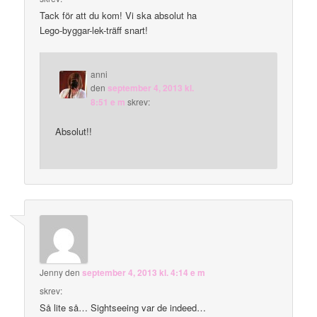
Tack för att du kom! Vi ska absolut ha
Lego-byggar-lek-träff snart!
anni
den
september 4, 2013 kl.
8:51 e m
skrev:
Absolut!!
Jenny
den
september 4, 2013 kl. 4:14 e m
skrev:
Så lite så… Sightseeing var de indeed…