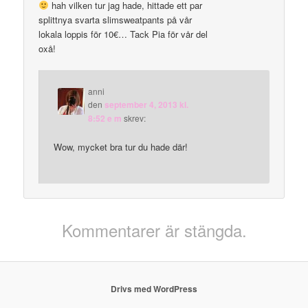
hah vilken tur jag hade, hittade ett par
splittnya svarta slimsweatpants på vår
lokala loppis för 10€… Tack Pia för vår del
oxå!
anni
den
september 4, 2013 kl.
8:52 e m
skrev:
Wow, mycket bra tur du hade där!
Kommentarer är stängda.
Drivs med WordPress