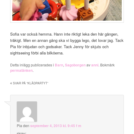
Sofia var också hemma. Hann inte riktigt leka den här gången,
tråkigt. Men en annan gång ska vi bygga lego, det lovar jag. Tack
Pia för inbjudan och godsaker. Tack Jenny för skjuts och
sightseeing förbi alla bilköerna.
Detta inlägg publicerades i
Barn
,
Sagoborgen
av
anni
. Bokmärk
permalänken
.
4 SVAR PÅ ”
KLÄDPARTYT
”
Pia
den
september 4, 2013 kl. 9:45 f m
skrev: