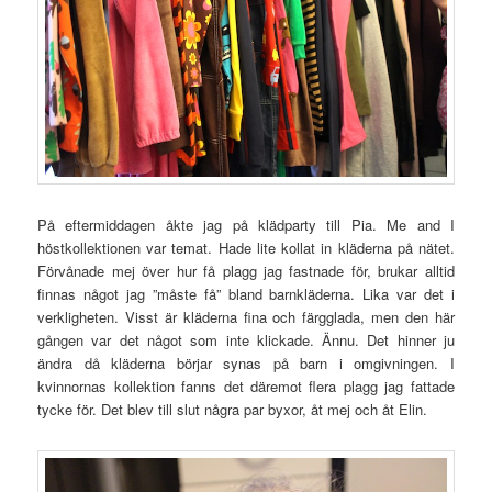
På eftermiddagen åkte jag på klädparty till Pia. Me and I
höstkollektionen var temat. Hade lite kollat in kläderna på nätet.
Förvånade mej över hur få plagg jag fastnade för, brukar alltid
finnas något jag ”måste få” bland barnkläderna. Lika var det i
verkligheten. Visst är kläderna fina och färgglada, men den här
gången var det något som inte klickade. Ännu. Det hinner ju
ändra då kläderna börjar synas på barn i omgivningen. I
kvinnornas kollektion fanns det däremot flera plagg jag fattade
tycke för. Det blev till slut några par byxor, åt mej och åt Elin.