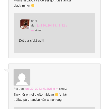
Mums filibabba va de ser gott ut! Härliga
glada miner
anni
den
juni 30, 2013 kl. 9:32 e
m
skrev:
Det var sjukt gott!
Pia
den
juni 30, 2013 kl. 2:25 e m
skrev:
Tack för en rolig eftermiddag
Vi får
träffas på stranden nån annan dag!