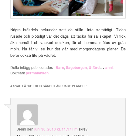
Några bråkdels sekunder satt de stilla. Inte samtidigt. Tiden
rusade och plötsligt var det dags att tacka för sällskapet. Vi fick
åka hemåt i ett vackert solsken, för att hemma mötas av gråa
moln. Nu får vi se hur det går med morgondagens planer. De
beror också lite på vädret.
Detta inlägg publicerades i
Barn
,
Sagoborgen
,
Utfärd
av
anni
.
Bokmärk
permalänken
.
4 SVAR PÅ ”
DET BLIR SÄKERT ÄNDRADE PLANER..
”
Jenni
den
juni 30, 2013 kl. 11:17 f m
skrev: