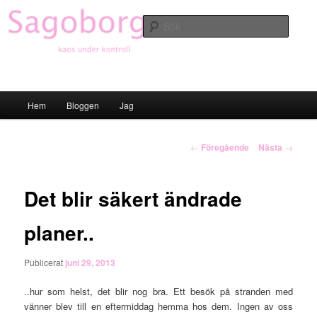
Hoppa
till
Sök
primärt
innehåll
Sagoborgen
Huvudmeny
Hem
Bloggen
Jag
Inläggsnavigering
←
Föregående
Nästa
→
Det blir säkert ändrade
planer..
Publicerat
juni 29, 2013
..hur som helst, det blir nog bra. Ett besök på stranden med
vänner blev till en eftermiddag hemma hos dem. Ingen av oss