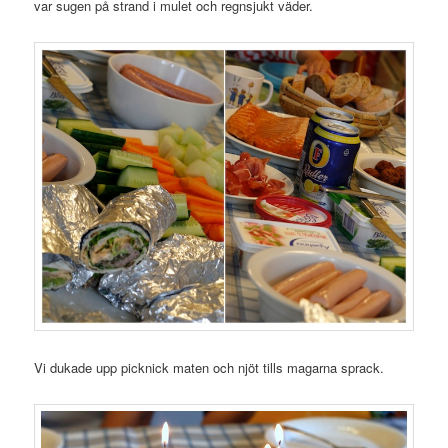
var sugen på strand i mulet och regnsjukt väder.
Vi dukade upp picknick maten och njöt tills magarna sprack.