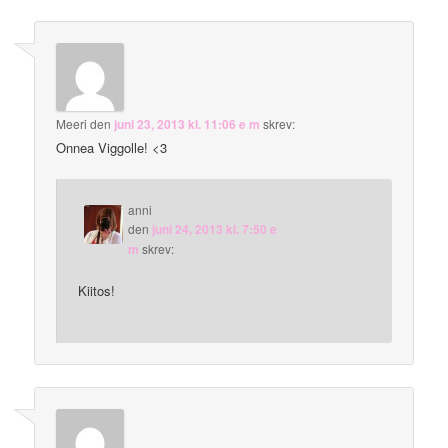
Meeri
den
juni 23, 2013 kl. 11:06 e m
skrev:
Onnea Viggolle! <3
anni
den
juni 24, 2013 kl. 7:50 e
m
skrev:
Kiitos!