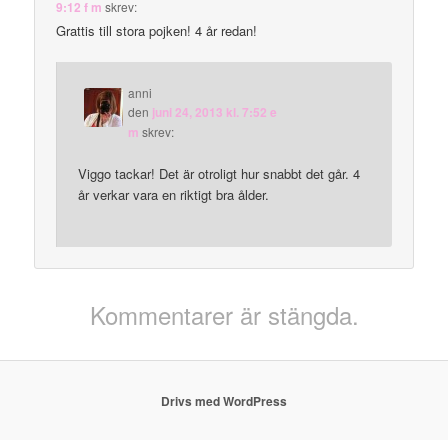
9:12 f m
skrev:
Grattis till stora pojken! 4 år redan!
anni
den
juni 24, 2013 kl. 7:52 e
m
skrev:
Viggo tackar! Det är otroligt hur snabbt det går. 4
år verkar vara en riktigt bra ålder.
Kommentarer är stängda.
Drivs med WordPress