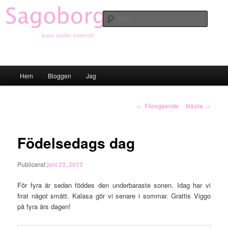
Hoppa
till
Sök
primärt
innehåll
Sagoborgen
Huvudmeny
Hem
Bloggen
Jag
Inläggsnavigering
←
Föregående
Nästa
→
Födelsedags dag
Publicerat
juni 23, 2013
För fyra år sedan föddes den underbaraste sonen. Idag har vi
firat något smått. Kalasa gör vi senare i sommar. Grattis Viggo
på fyra års dagen!