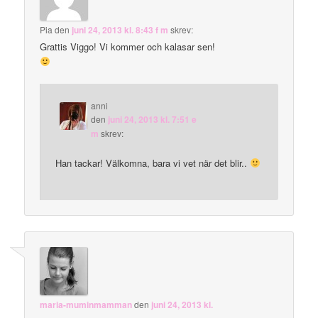
Pia
den
juni 24, 2013 kl. 8:43 f m
skrev:
Grattis Viggo! Vi kommer och kalasar sen!
anni
den
juni 24, 2013 kl. 7:51 e
m
skrev:
Han tackar! Välkomna, bara vi vet när det blir..
maria-muminmamman
den
juni 24, 2013 kl.